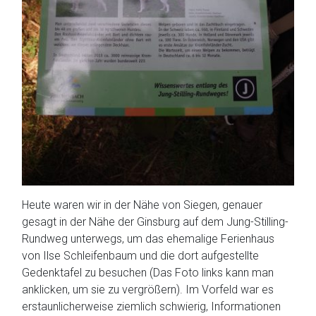
Heute waren wir in der Nähe von Siegen, genauer
gesagt in der Nähe der Ginsburg auf dem Jung-Stilling-
Rundweg unterwegs, um das ehemalige Ferienhaus
von Ilse Schleifenbaum und die dort aufgestellte
Gedenktafel zu besuchen (Das Foto links kann man
anklicken, um sie zu vergrößern). Im Vorfeld war es
erstaunlicherweise ziemlich schwierig, Informationen