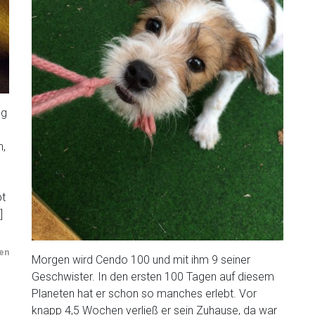
ng
n,
bt
]
en
Morgen wird Cendo 100 und mit ihm 9 seiner
Geschwister. In den ersten 100 Tagen auf diesem
Planeten hat er schon so manches erlebt. Vor
knapp 4,5 Wochen verließ er sein Zuhause, da war