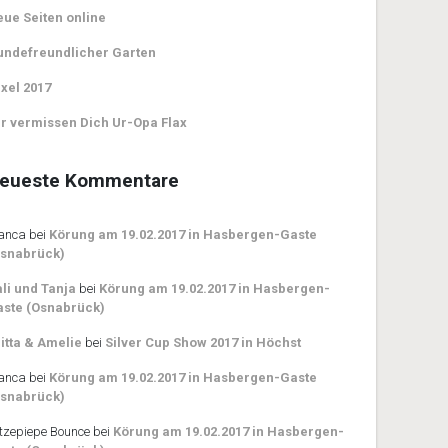
ue Seiten online
undefreundlicher Garten
xel 2017
r vermissen Dich Ur-Opa Flax
eueste Kommentare
anca
bei
Körung am 19.02.2017 in Hasbergen-Gaste
Osnabrück)
li und Tanja
bei
Körung am 19.02.2017 in Hasbergen-
ste (Osnabrück)
itta & Amelie
bei
Silver Cup Show 2017 in Höchst
anca
bei
Körung am 19.02.2017 in Hasbergen-Gaste
Osnabrück)
itzepiepe Bounce
bei
Körung am 19.02.2017 in Hasbergen-