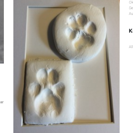
Ok
Se
Au
K
Al
ar