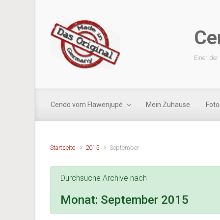
Zum Hauptinhalt springen
Ce
Einer der
Cendo vom Flawenjupé
Mein Zuhause
Foto
Startseite
2015
September
Durchsuche Archive nach
Monat:
September 2015