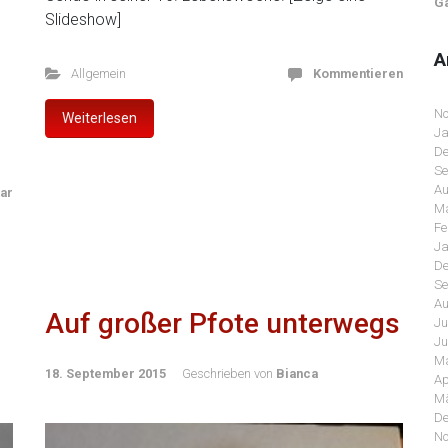
Ga
Slideshow]
A
Allgemein
Kommentieren
No
Weiterlesen
Ja
De
Se
Au
ar
Ma
Fe
Ja
De
Se
Au
Auf großer Pfote unterwegs
Ju
Ju
Ma
18. September 2015
Geschrieben von
Bianca
Ap
Mä
De
No