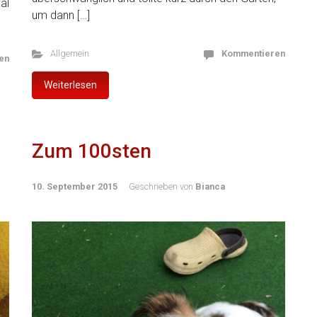
al
um dann […]
Allgemein
Kommentieren
en
Weiterlesen
Zum 100sten
10. September 2015
Geschrieben von
Bianca