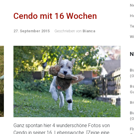
Ne
Cendo mit 16 Wochen
H
Te
27. September 2015
Geschrieben von
Bianca
Wi
N
Bi
(
Ba
Ga
Br
Bi
(
Ganz spontan hier 4 wunderschöne Fotos von
Fl
Cendo in seiner 16. Lebenswoche. [Zeige eine