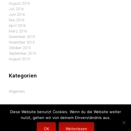
August 2016
Juli 2016
Juni 2016
Mai 2016
April 2016
März 2016
Dezember 2015
November 2015
Oktober 2015
September 2015
August 2015
Kategorien
Allgemein
Diese Website benutzt Cookies. Wenn du die Website weiter
evolve
theme by Theme4Press • Powered by
WordPress
nutzt, gehen wir von deinem Einverständnis aus.
OK
Weiterlesen